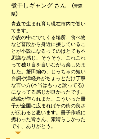
​煮干しギャング さん
(青森
県)
青森で生まれ育ち現在市内で働い
てます。
小説の中にでてくる場所、食べ物
など普段から身近に接しているこ
とが小説になるってのはとても不
思議な感じ、そうそう、これこれ
って独り言を言いながら楽しめま
した。蟹田編の、じっちゃの短い
台詞や津軽弁がちょっとだけ丁寧
な言い方(本当はもっと訛ってる)
になってる感じが良かったです。
続編が作られまた、こういった冊
子が全国に広まればその街の良さ
が伝わると思います。冊子作成に
携わった皆さん、素晴らしかった
です、ありがとう。