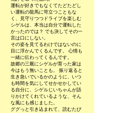
運転が好きでもなくてたどたどし
い運転の龍馬に苛立つこともな
く、見守りつつドライブを楽しむ
シゲルは、本当は自分で運転した
かったのでは？ でも決してその一
言は口にしない。
その姿を見てるわけではないのに
目に浮かんでくるんです。 心情も
一緒に伝わってくるんです。
故郷の三厩にシゲルが育った家は
今はもう無いことも。 振り返ると
生き急いでいるかのように、いつ
も時間を気にしてせかせかしてい
る自分に、シゲルじいちゃんが語
りかけてくれているような、そん
な風にも感じました。
ググっと引き込まれて、読むたび
に涙が溢れてきます。 素敵な作品
に出会えたことが宝物で、 BOXセ
ットは宝箱だったのだと気づきま