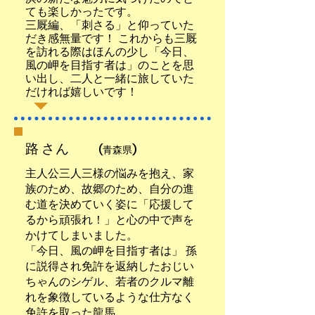
ても楽しかったです。
三厩編、「刺さる」と仰っていた
だき感無量です！ これからも三厩
を訪れる際はほんの少し「今日、
風の岬を目指す者は」のことを思
い出し、二人と一緒に旅していた
だければ嬉しいです！
路 さん
(青森県)
主人公三人三様の悩みを抱え、家
族のため、故郷のため、自分の進
む道を決めていく姿に「応援して
るから頑張れ！」と心の中で声を
かけてしまいました。
「今日、風の岬を目指す者は」 孫
に説得され免許を返納したおじい
ちゃんのシゲル、若者のクルマ離
れを象徴しているような仕方なく
免許を取った龍馬。