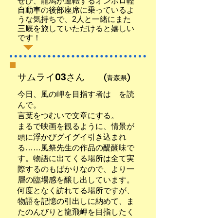
ぜひ、龍馬が運転するオンボロ軽
自動車の後部座席に乗っているよ
うな気持ちで、2人と一緒にまた
三厩を旅していただけると嬉しい
です！
​サムライ03さん
(青森県)
今日、風の岬を目指す者は を読
んで。
言葉をつむいで文章にする。
まるで映画を観るように、情景が
頭に浮かびグイグイ引き込まれ
る……風祭先生の作品の醍醐味で
す。物語に出てくる場所は全て実
際するのもばかりなので、より一
層の臨場感を醸し出しています。
何度となく訪れてる場所ですが、
物語を記憶の引出しに納めて、ま
たのんびりと龍飛岬を目指したく