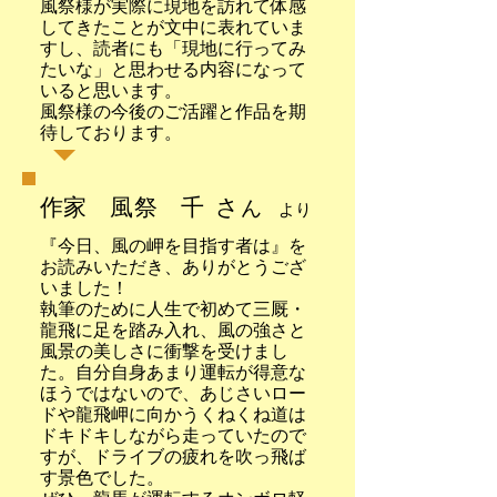
風祭様が実際に現地を訪れて体感
してきたことが文中に表れていま
すし、読者にも「現地に行ってみ
たいな」と思わせる内容になって
いると思います。
風祭様の今後のご活躍と作品を期
待しております。
作家 風祭 千 さ
ん
より
『今日、風の岬を目指す者は』を
お読みいただき、ありがとうござ
いました！
執筆のために人生で初めて三厩・
龍飛に足を踏み入れ、風の強さと
風景の美しさに衝撃を受けまし
た。自分自身あまり運転が得意な
ほうではないので、あじさいロー
ドや龍飛岬に向かうくねくね道は
ドキドキしながら走っていたので
すが、ドライブの疲れを吹っ飛ば
す景色でした。