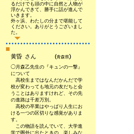
るだけでも頭の中に自然と人物が
浮かんできて、勝手に話が進んで
いきます。
外ヶ浜、わたしの分まで堪能して
ください。ありがとうございまし
た。
​黄昏 さん
(青森県)
◯月森乙先生の『キュンの一撃』
について
高校生まではなんだかんだで学
校が変わっても地元の友だちと会
うことはありますけれど、その先
の進路は千差万別。
高校の卒業はやっぱり人生にお
ける一つの区切りな感覚がありま
す。
この物語を読んでいて、大学進
学で圏外に出たときの、楽しみな